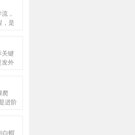
导流，
程，是
提供品
升级，
。
标关键
是发外
的着陆
解爬
些是进阶
基础，
与白帽