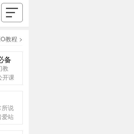
EO教程
>
必备
门教
公开课
，哪些
自学者
，这个
常所说
。
者爱站
？答案