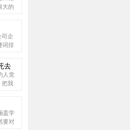
很大的
的相关
公司企
键词排
量的长
死去
的人觉
，把我
什么
涵盖学
然要对