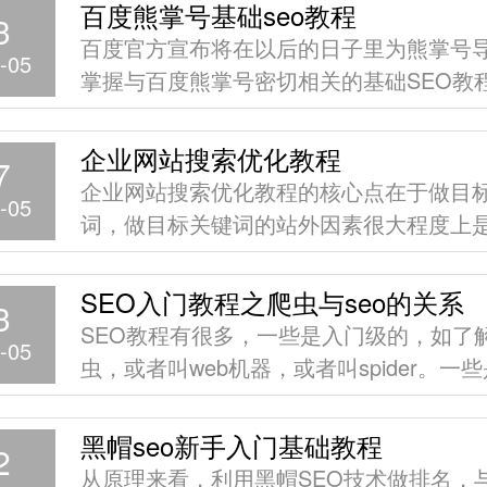
是法定的
百度熊掌号基础seo教程
3
百度官方宣布将在以后的日子里为熊掌号
-05
掌握与百度熊掌号密切相关的基础SEO教
必须的。熊掌号能为网站提供内容保护，
牌特型，是百度搜索引擎本身的一次重大
企业网站搜索优化教程
7
其与传统的SEO是有关联的，且关联紧密
企业网站搜索优化教程的核心点在于做目
-05
词，做目标关键词的站外因素很大程度上
链即锚文本建设，想要取得SEO优化排名
页很大程度上是首页。
SEO入门教程之爬虫与seo的关系
3
SEO教程有很多，一些是入门级的，如了
-05
虫，或者叫web机器，或者叫spider。一
的如相关性，权威性，用户行为等。夯实
会加深
黑帽seo新手入门基础教程
2
从原理来看，利用黑帽SEO技术做排名，