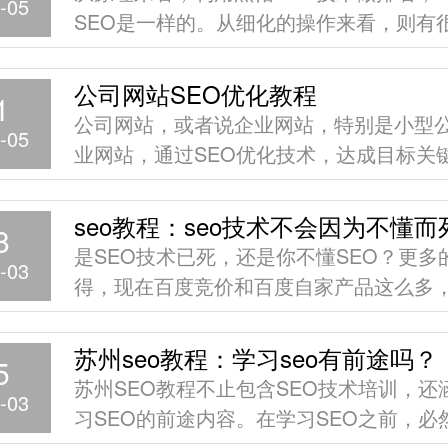
-05
SEO是一样的。从细化的操作来看，则有
不同。黑帽SEO新手入门基础教程是概述
黑帽SEO技术，不是细化的操作点。
公司网站SEO优化教程
1
公司网站，或者说企业网站，特别是小型
-05
业网站，通过SEO优化技术，达成目标关
名的概率较大，更为容易。另外，达成海
尾词排名的难度会更高。
seo教程：seo技术不会因为不懂而
8
是SEO技术已死，还是你不懂SEO？更多
-03
得，现在百度竞价和百度自家产品这么多
想做的词都给占完了，就算排到首页也没
用，然后就得出“SEO技术已死”。
苏州seo教程：学习seo有前途吗？
5
苏州SEO教程不止包含SEO技术培训，还
-03
习SEO的前途内容。在学习SEO之前，必
学习后的结果有一个大概的定论。