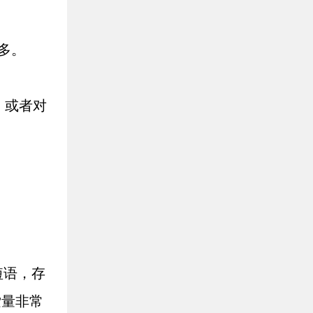
多。
。
，或者对
短语，存
索量非常