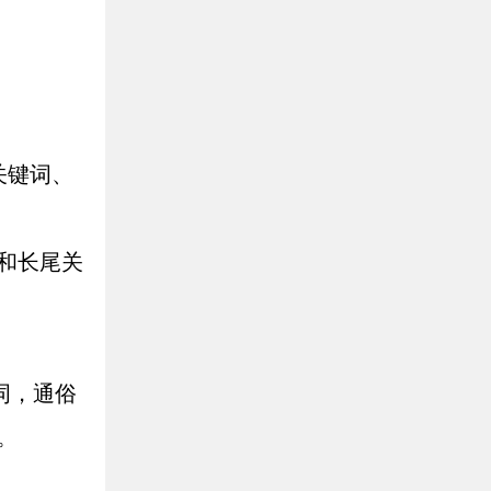
关键词、
和长尾关
词，通俗
。