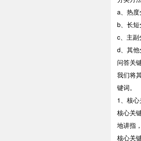
a、热
b、长
c、主
d、其
问答关
我们将
键词。
1、核心
核心关
地讲指
核心关