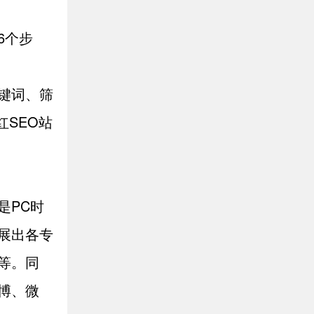
6个步
键词、筛
红SEO站
是PC时
展出各专
等。同
博、微