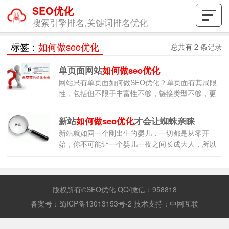
SEO优化
搜索引擎排名,关键词排名优化
标签：
如何做seo优化
总共有 2 条记录
单页面网站
如何做seo优化
网站只有单页面如何做SEO优化？单页面有其局限
性，包括但不限于丰富性不够，链接类型不够，更
新机制不够等。针对单页面类型的网站，有针对性
的SEO优化技术，或者说侧重点。
新站
如何做seo优化
才会让蜘蛛亲睐
新站就如同一个刚出生的婴儿，一切都是从零开
始，你不可能让一个婴儿一夜之间长成大人，所以
你也不可能让一个新站一天之内成为门户。做什么
都需要一步一步来，每一个阶段都有其相对应的过
程，很多人拿到一个新站之后不知所措
版权所有©SEO优化 QQ/微信：958818
备案号：
蜀ICP备13013153号-2
技术支持：
中网互联