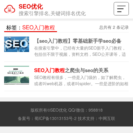
SEO优化
搜索引擎排名,关键词排名优化
标签：
SEO入门教程
总共有 2 条记录
【seo入门教程】零基础新手学seo必备
在搜索引擎中，已经有大量的SEO新手入门教程，
包括但不限于视频，资料文档，SEO公开课等，适
合零基础SEO初学者的教程何其多，哪些是真正有
价值的？笔者发现，海量的SEO自学者完全搞不清
SEO入门教程
之爬虫与seo的关系
哪些教程是有真正的含金量的，这个问题是悲哀
SEO教程有很多，一些是入门级的，如了解爬虫，
的，却是一个大量存在的事实。
或者叫web机器，或者叫spider。一些是进阶的如相
关性，权威性，用户行为等。夯实基础，会加深
版权所有©SEO优化 QQ/微信：958818
备案号：
蜀ICP备13013153号-2
技术支持：
中网互联