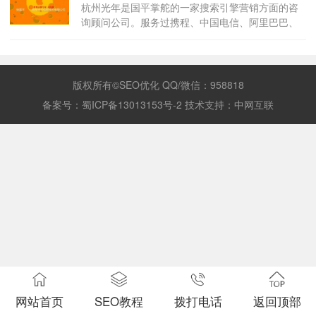
杭州光年是国平掌舵的一家搜索引擎营销方面的咨
询顾问公司。服务过携程、中国电信、阿里巴巴、
百姓网等20多家国内的知名电子商务公司以及浪
琴、豪雅、爱彼等国外知名品牌。”
版权所有©SEO优化 QQ/微信：958818
备案号：
蜀ICP备13013153号-2
技术支持：
中网互联
网站首页
SEO教程
拨打电话
返回顶部